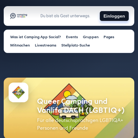
Du bist als Gast unterwegs.
Einloggen
Was ist Camping App Social?
Events
Gruppen
Pages
Mitmachen
Livestreams
Stellplatz-Suche
Queer Camping und
Vanlife DACH (LGBTIQ+)
Für alle deutschsprachigen LGBTIQA+
Personen und Freunde