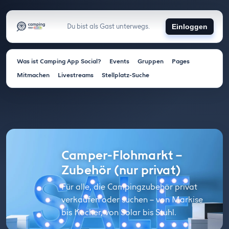
Du bist als Gast unterwegs.
Einloggen
Was ist Camping App Social?
Events
Gruppen
Pages
Mitmachen
Livestreams
Stellplatz-Suche
Camper-Flohmarkt –
Zubehör (nur privat)
Für alle, die Campingzubehör privat
verkaufen oder suchen – von Markise
bis Kocher, von Solar bis Stuhl.