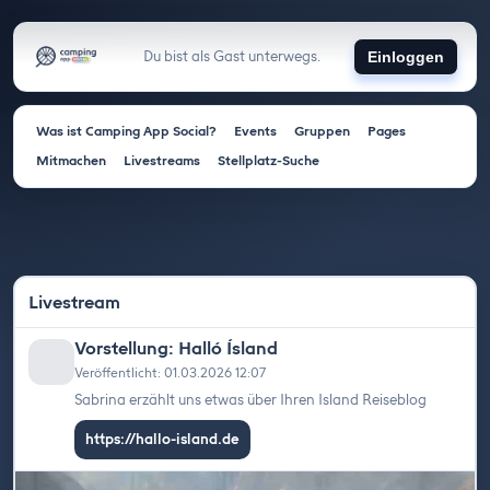
Du bist als Gast unterwegs.
Einloggen
Was ist Camping App Social?
Events
Gruppen
Pages
Mitmachen
Livestreams
Stellplatz-Suche
Livestream
Vorstellung: Halló Ísland
Veröffentlicht: 01.03.2026 12:07
Sabrina erzählt uns etwas über Ihren Island Reiseblog
https://hallo-island.de