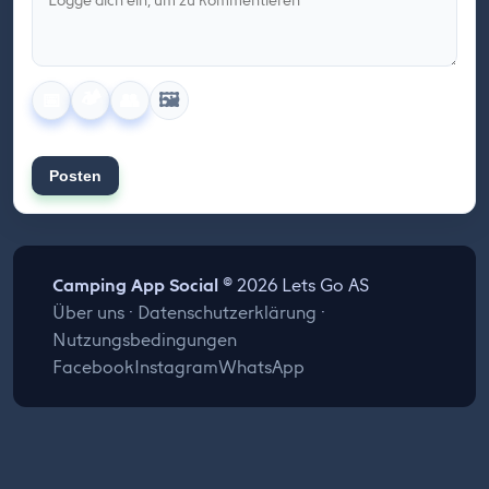
🏕️
🖼️
📅
👥
Posten
Camping App Social
© 2026 Lets Go AS
Über uns
·
Datenschutzerklärung
·
Nutzungsbedingungen
Facebook
Instagram
WhatsApp