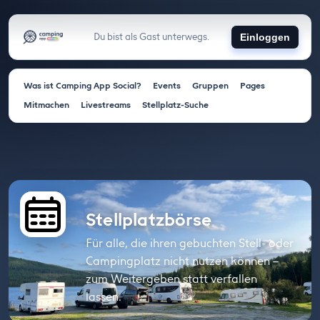
Du bist als Gast unterwegs.
Einloggen
Was ist Camping App Social?
Events
Gruppen
Pages
Mitmachen
Livestreams
Stellplatz-Suche
Stellplatzbörse
Für alle, die ihren gebuchten Stell- oder
Campingplatz nicht nutzen können –
zum Weitergeben statt verfallen
lassen.