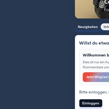
C
Fü
Neuigkeiten
Inf
Willst du etw
Willkommen b
Dies ist nur ein 
Kommentare und F
Jetzt Mitglied
Bitte einloggen,
Einloggen