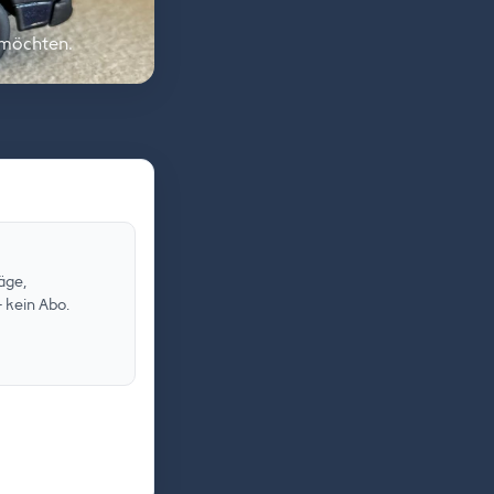
 möchten.
äge,
 kein Abo.