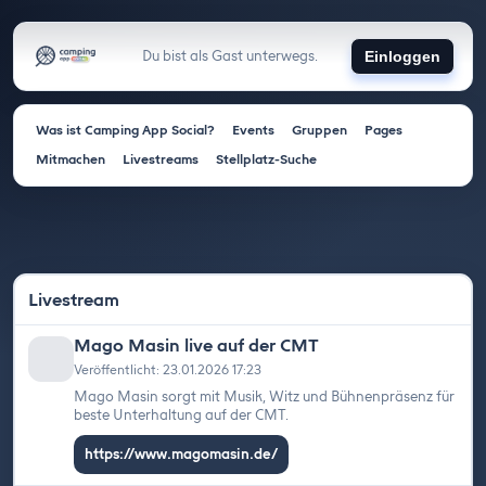
Du bist als Gast unterwegs.
Einloggen
Was ist Camping App Social?
Events
Gruppen
Pages
Mitmachen
Livestreams
Stellplatz-Suche
Livestream
Mago Masin live auf der CMT
Veröffentlicht: 23.01.2026 17:23
Mago Masin sorgt mit Musik, Witz und Bühnenpräsenz für
beste Unterhaltung auf der CMT.
https://www.magomasin.de/