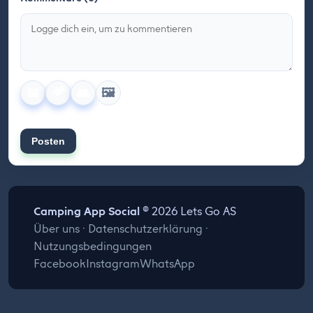
🏕️
🖼️
📅
👥
Posten
Camping App Social
© 2026 Lets Go AS
Über uns
·
Datenschutzerklärung
·
Nutzungsbedingungen
Facebook
Instagram
WhatsApp