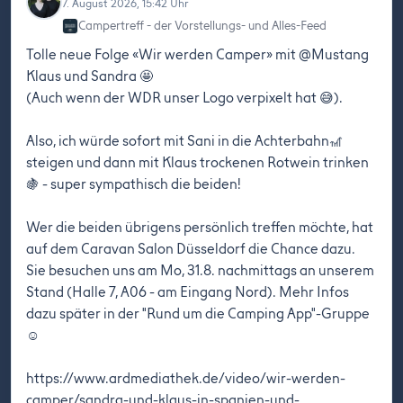
7. August 2026, 15:42 Uhr
Campertreff - der Vorstellungs- und Alles-Feed
Tolle neue Folge «Wir werden Camper» mit @Mustang
Klaus und Sandra 🤩
(Auch wenn der WDR unser Logo verpixelt hat 😅).
Also, ich würde sofort mit Sani in die Achterbahn🎢
steigen und dann mit Klaus trockenen Rotwein trinken
🍇 - super sympathisch die beiden!
Wer die beiden übrigens persönlich treffen möchte, hat
auf dem Caravan Salon Düsseldorf die Chance dazu.
Sie besuchen uns am Mo, 31.8. nachmittags an unserem
Stand (Halle 7, A06 - am Eingang Nord). Mehr Infos
dazu später in der "Rund um die Camping App"-Gruppe
☺️
https://www.ardmediathek.de/video/wir-werden-
camper/sandra-und-klaus-in-spanien-und-