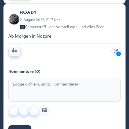
ROADY
2. August 2026, 21:17 Uhr
Campertreff - der Vorstellungs- und Alles-Feed
Ab Morgen in Nazare
😊
👍
1
+
Kommentare (0)
🏕️
🖼️
📅
👥