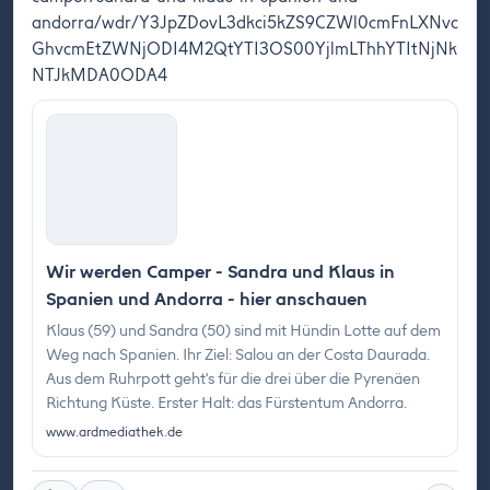
andorra/wdr/Y3JpZDovL3dkci5kZS9CZWl0cmFnLXNvc
GhvcmEtZWNjODI4M2QtYTI3OS00YjlmLThhYTItNjNk
NTJkMDA0ODA4
Wir werden Camper - Sandra und Klaus in
Spanien und Andorra - hier anschauen
Klaus (59) und Sandra (50) sind mit Hündin Lotte auf dem
Weg nach Spanien. Ihr Ziel: Salou an der Costa Daurada.
Aus dem Ruhrpott geht's für die drei über die Pyrenäen
Richtung Küste. Erster Halt: das Fürstentum Andorra.
www.ardmediathek.de