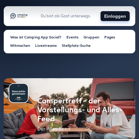
Du bist als Gast unterwegs.
Einloggen
Was ist Camping App Social?
Events
Gruppen
Pages
Mitmachen
Livestreams
Stellplatz-Suche
Campertreff - der
Vorstellungs- und Alles-
Feed
Der Alles-Feed