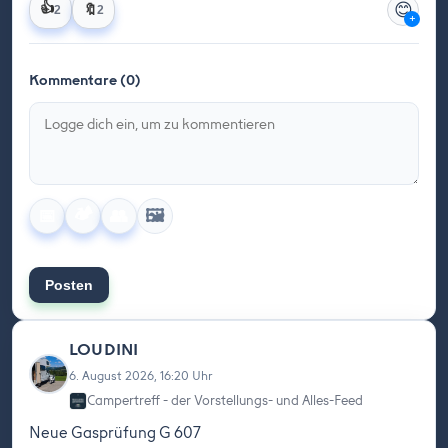
😊
👍
🔖
2
2
+
Kommentare (0)
🏕️
🖼️
📅
👥
Posten
LOUDINI
6. August 2026, 16:20 Uhr
Campertreff - der Vorstellungs- und Alles-Feed
Neue Gasprüfung G 607