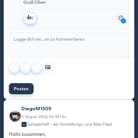
Gruß Oliver
😊
👍
1
+
🏕️
🖼️
📅
👥
Posten
DiegoM1505
5. August 2026, 05:58 Uhr
Campertreff - der Vorstellungs- und Alles-Feed
Hallo zusammen,