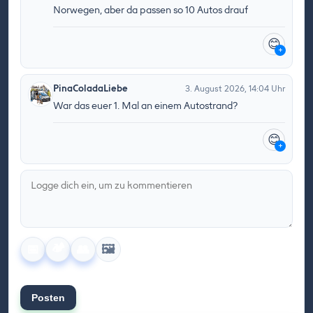
Norwegen, aber da passen so 10 Autos drauf
😊
+
PinaColadaLiebe
3. August 2026, 14:04 Uhr
War das euer 1. Mal an einem Autostrand?
😊
+
🏕️
🖼️
📅
👥
Posten