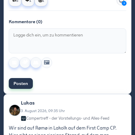
😊
👍
❤️
🤩
3
1
1
+
Kommentare (0)
🏕️
🖼️
📅
👥
Posten
Lukas
3. August 2026, 09:35 Uhr
Campertreff - der Vorstellungs- und Alles-Feed
Wir sind auf Rømø in Lakolk auf dem First Camp CP.