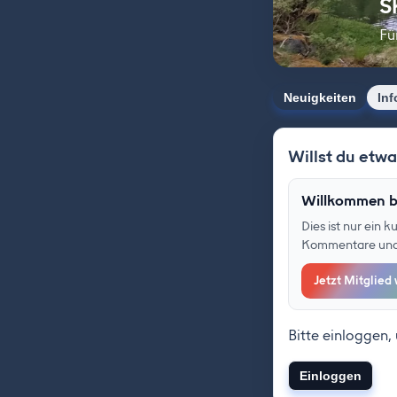
S
Fü
Neuigkeiten
Inf
Willst du etw
Willkommen b
Dies ist nur ein 
Kommentare und F
Jetzt Mitglied
Bitte einloggen,
Einloggen