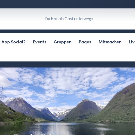
Du bist als Gast unterwegs.
 App Social?
Events
Gruppen
Pages
Mitmachen
Li