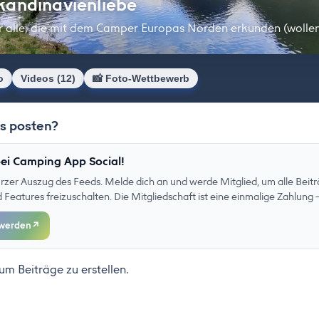
kandinavienliebe
r alle, die mit dem Camper Europas Norden erkunden (wolle
o
Videos (12)
📸 Foto-Wettbewerb
as posten?
ei Camping App Social!
kurzer Auszug des Feeds. Melde dich an und werde Mitglied, um alle Beitr
eatures freizuschalten. Die Mitgliedschaft ist eine einmalige Zahlung –
 werden
↗
 um Beiträge zu erstellen.