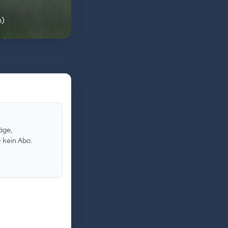
n)
äge,
 kein Abo.