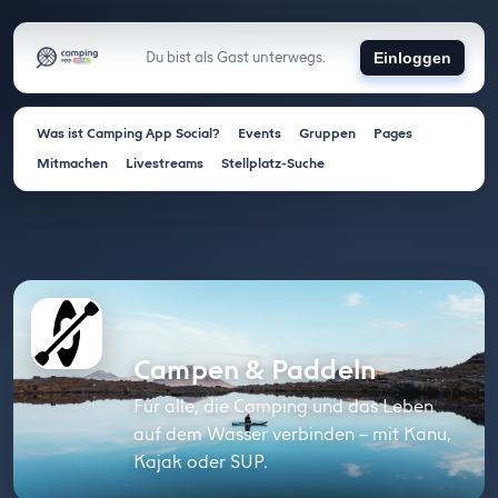
Du bist als Gast unterwegs.
Einloggen
Was ist Camping App Social?
Events
Gruppen
Pages
Mitmachen
Livestreams
Stellplatz-Suche
Campen & Paddeln
Für alle, die Camping und das Leben
auf dem Wasser verbinden – mit Kanu,
Kajak oder SUP.