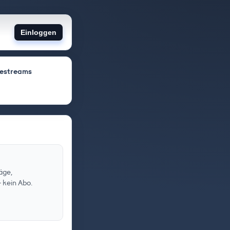
Einloggen
vestreams
äge,
 kein Abo.