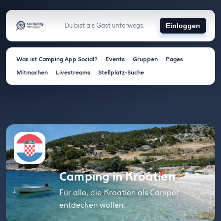
Du bist als Gast unterwegs.
Einloggen
Was ist Camping App Social?
Events
Gruppen
Pages
Mitmachen
Livestreams
Stellplatz-Suche
Camping in Kroatien
Für alle, die Kroatien als Camper
entdecken wollen.