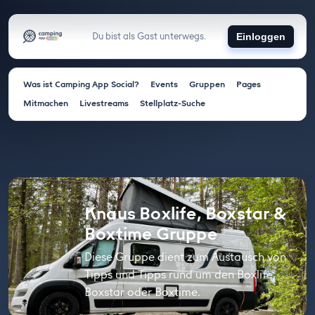
Du bist als Gast unterwegs.
Einloggen
Was ist Camping App Social?
Events
Gruppen
Pages
Mitmachen
Livestreams
Stellplatz-Suche
Knaus Boxlife, Boxstar &
Boxtime Gruppe
Diese Gruppe dient zum Austausch von
Tipps und Tipps rund um den Boxlife,
Boxstar oder Boxtime.