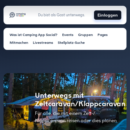
Du bist als Gast unterwegs.
Einloggen
Was ist Camping App Social?
Events
Gruppen
Pages
Mitmachen
Livestreams
Stellplatz-Suche
Unterwegs mit
Zeltcaravan/Klappcaravan
Für alle, die mit einem Zelt-/
Klappcaravan reisen oder dies planen