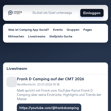
Du bist als Gast unterwegs.
Einloggen
Was ist Camping App Social?
Events
Gruppen
Pages
Mitmachen
Livestreams
Stellplatz-Suche
Livestream
Frank D Camping auf der CMT 2026
Veröffentlicht: 23.01.2026 10:18
Melli spricht mit Frank vom YouTube-Kanal Frank D
Camping über seine Eindrücke, Highlights und Trends der
Messe.
https://youtube.com/@frankdcamping