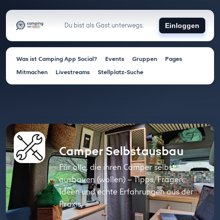
Du bist als Gast unterwegs.
Einloggen
Was ist Camping App Social?
Events
Gruppen
Pages
Mitmachen
Livestreams
Stellplatz-Suche
Camper Selbstausbau
Für alle, die ihren Camper selbst
ausbauen (wollen) – Tipps, Fragen,
Ideen und echte Erfahrungen aus der
Praxis.