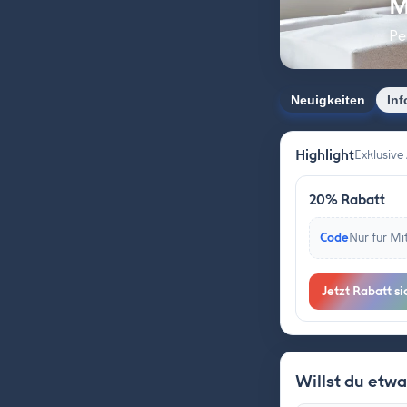
M
Pe
Neuigkeiten
Inf
Highlight
Exklusive
20% Rabatt
Code
Nur für Mi
Jetzt Rabatt si
Willst du etw