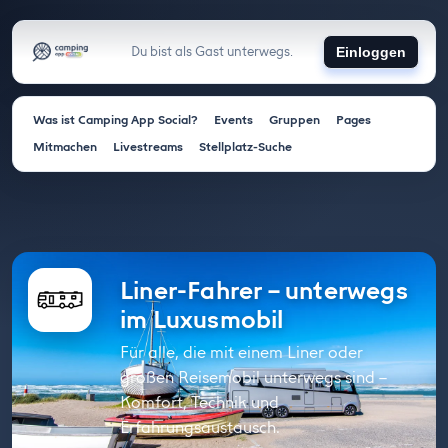
Du bist als Gast unterwegs.
Einloggen
Was ist Camping App Social?
Events
Gruppen
Pages
Mitmachen
Livestreams
Stellplatz-Suche
Liner-Fahrer – unterwegs
im Luxusmobil
Für alle, die mit einem Liner oder
großen Reisemobil unterwegs sind –
Komfort, Technik und
Erfahrungsaustausch.