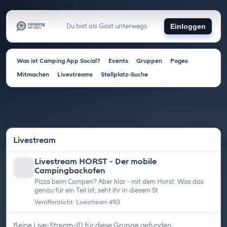
Du bist als Gast unterwegs.
Einloggen
Was ist Camping App Social?
Events
Gruppen
Pages
Mitmachen
Livestreams
Stellplatz-Suche
Livestream
Livestream HORST - Der mobile
Campingbackofen
Pizza beim Campen? Aber klar - mit dem Horst. Was das
genau für ein Teil ist, seht ihr in diesem St
Veröffentlicht
· Livestream #83
Keine Live-Stream-ID für diese Gruppe gefunden.