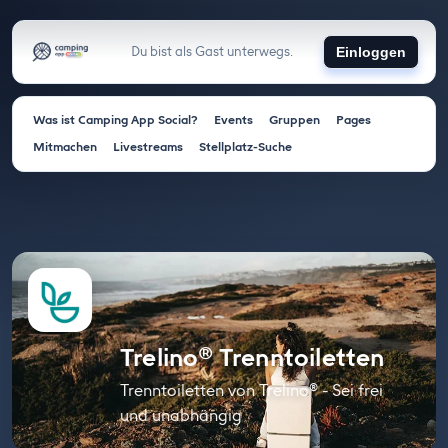
Du bist als Gast unterwegs.
Einloggen
Was ist Camping App Social?
Events
Gruppen
Pages
Mitmachen
Livestreams
Stellplatz-Suche
Trelino® Trenntoiletten
Trenntoiletten von Trelino® - Sei frei
und unabhängig