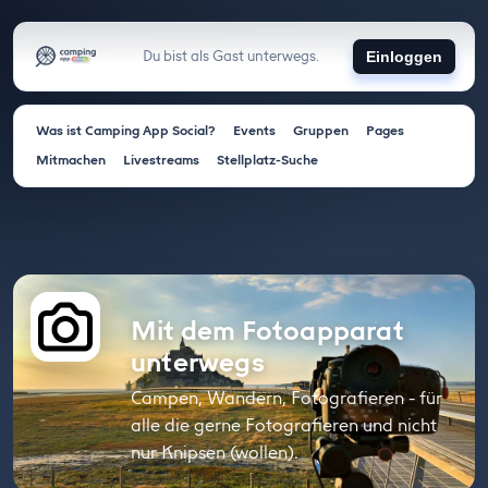
Du bist als Gast unterwegs.
Einloggen
Was ist Camping App Social?
Events
Gruppen
Pages
Mitmachen
Livestreams
Stellplatz-Suche
Mit dem Fotoapparat
unterwegs
Campen, Wandern, Fotografieren - für
alle die gerne Fotografieren und nicht
nur Knipsen (wollen).