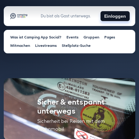
Du bist als Gast unterwegs.
Einloggen
Was ist Camping App Social?
Events
Gruppen
Pages
Mitmachen
Livestreams
Stellplatz-Suche
Sicher & entspannt
unterwegs
Sicherheit bei Reisen mit dem
Wohnmobil