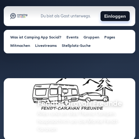
Du bist als Gast unterwegs.
Einloggen
Was ist Camping App Social?
Events
Gruppen
Pages
Mitmachen
Livestreams
Stellplatz-Suche
Fendt-Caravan Freunde
Alles rund um das Thema Campen,
hauptsächlich um die Marke Fendt-
Caravan.