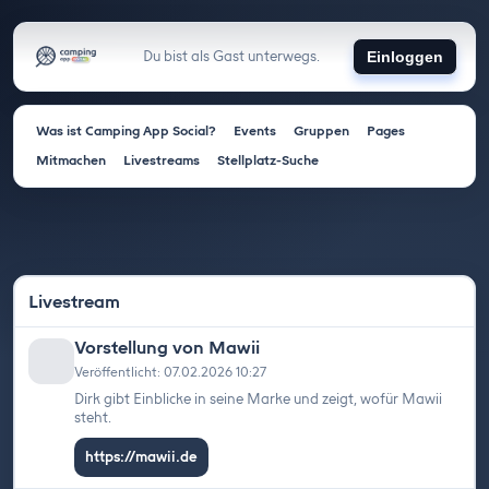
Du bist als Gast unterwegs.
Einloggen
Was ist Camping App Social?
Events
Gruppen
Pages
Mitmachen
Livestreams
Stellplatz-Suche
Livestream
Vorstellung von Mawii
Veröffentlicht: 07.02.2026 10:27
Dirk gibt Einblicke in seine Marke und zeigt, wofür Mawii
steht.
https://mawii.de