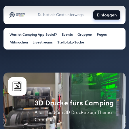
Du bist als Gast unterwegs.
Einloggen
Was ist Camping App Social?
Events
Gruppen
Pages
Mitmachen
Livestreams
Stellplatz-Suche
3D Drucke fürs Camping
Alles rund um 3D Drucke zum Thema
Camping