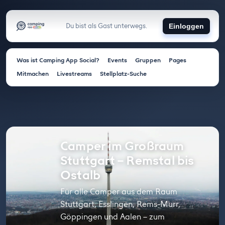
Du bist als Gast unterwegs.
Einloggen
Was ist Camping App Social?
Events
Gruppen
Pages
Mitmachen
Livestreams
Stellplatz-Suche
Camper im Großraum
Stuttgart – Remstal bis
Ostalb
Für alle Camper aus dem Raum
Stuttgart, Esslingen, Rems-Murr,
Göppingen und Aalen – zum