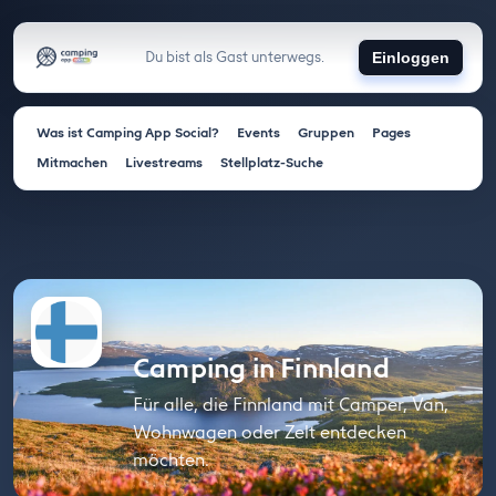
Du bist als Gast unterwegs.
Einloggen
Was ist Camping App Social?
Events
Gruppen
Pages
Mitmachen
Livestreams
Stellplatz-Suche
Camping in Finnland
Für alle, die Finnland mit Camper, Van,
Wohnwagen oder Zelt entdecken
möchten.