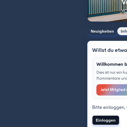
V
YO
Neuigkeiten
Inf
Willst du etw
Willkommen b
Dies ist nur ein 
Kommentare und F
Jetzt Mitglied
Bitte einloggen,
Einloggen