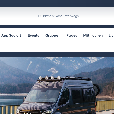
Du bist als Gast unterwegs.
 App Social?
Events
Gruppen
Pages
Mitmachen
Li