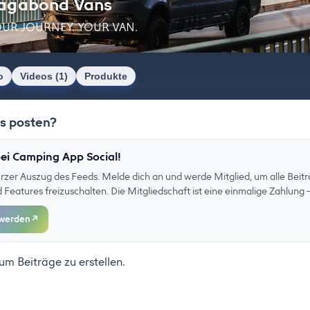
agabond Vans
UR JOURNEY. YOUR VAN.
o
Videos (1)
Produkte
as posten?
ei Camping App Social!
kurzer Auszug des Feeds. Melde dich an und werde Mitglied, um alle Beitr
eatures freizuschalten. Die Mitgliedschaft ist eine einmalige Zahlung –
 werden
↗
 um Beiträge zu erstellen.