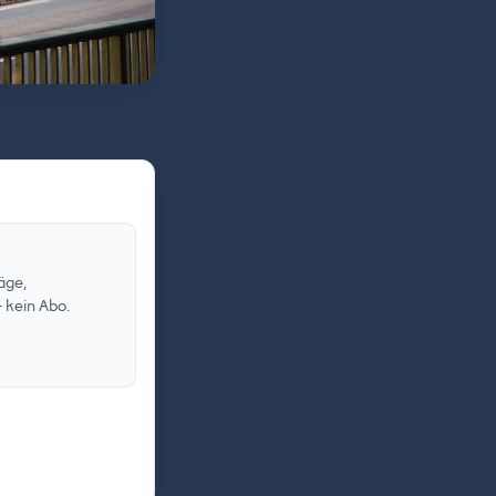
äge,
 kein Abo.