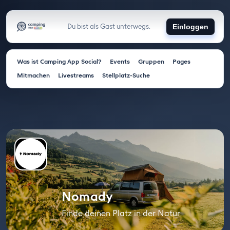
Du bist als Gast unterwegs.
Einloggen
Was ist Camping App Social?
Events
Gruppen
Pages
Mitmachen
Livestreams
Stellplatz-Suche
Nomady
Finde deinen Platz in der Natur