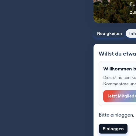
Fü
zu
Neuigkeiten
Inf
Willst du etw
Willkommen b
Dies ist nur ein 
Kommentare und F
Jetzt Mitglied
Bitte einloggen,
Einloggen