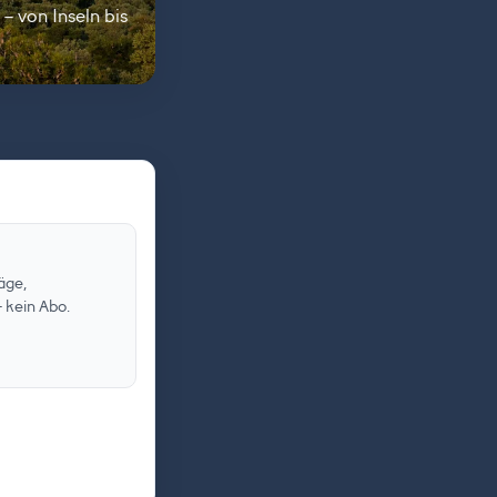
 von Inseln bis
äge,
 kein Abo.