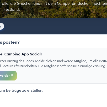
r alle, die Griechenland mit dem Camper entdecken möchten –
m Festland.
o
as posten?
ei Camping App Social!
kurzer Auszug des Feeds. Melde dich an und werde Mitglied, um alle Beitr
eatures freizuschalten. Die Mitgliedschaft ist eine einmalige Zahlung –
 werden
↗
 um Beiträge zu erstellen.