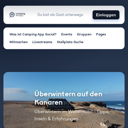
Du bist als Gast unterwegs.
Einloggen
Was ist Camping App Social?
Events
Gruppen
Pages
Mitmachen
Livestreams
Stellplatz-Suche
Überwintern auf den
Kanaren
Überwintern im Wohnmobil - Tipps,
Inseln & Erfahrungen