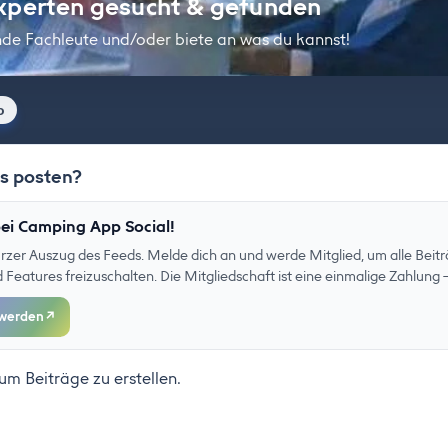
xperten gesucht & gefunden
nde Fachleute und/oder biete an was du kannst!
o
as posten?
ei Camping App Social!
kurzer Auszug des Feeds. Melde dich an und werde Mitglied, um alle Beitr
eatures freizuschalten. Die Mitgliedschaft ist eine einmalige Zahlung –
 werden
↗
 um Beiträge zu erstellen.