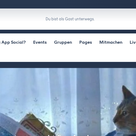
Du bist als Gast unterwegs.
 App Social?
Events
Gruppen
Pages
Mitmachen
Li