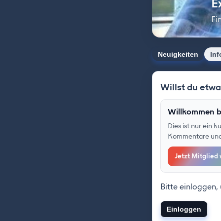
E
Fi
Neuigkeiten
Inf
Willst du etw
Willkommen b
Dies ist nur ein 
Kommentare und F
Jetzt Mitglied
Bitte einloggen,
Einloggen