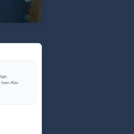
äge,
 kein Abo.