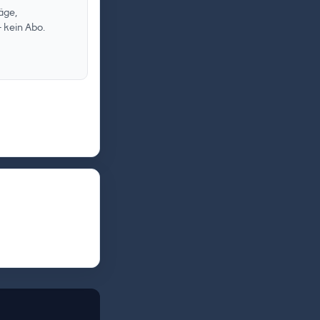
äge,
 kein Abo.