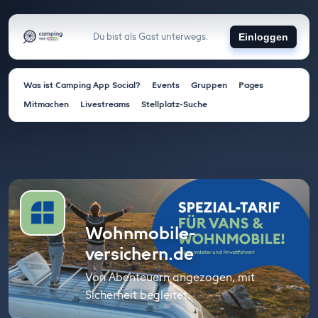
Du bist als Gast unterwegs.
Einloggen
Was ist Camping App Social?
Events
Gruppen
Pages
Mitmachen
Livestreams
Stellplatz-Suche
Wohnmobile-
versichern.de
Von Abenteuern angezogen, mit
Sicherheit begleitet.