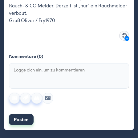
Rauch- & CO Melder. Derzeit ist „nur“ ein Rauchmelder
verbaut.
Gruß Oliver / Fry1970
😊
+
Kommentare (0)
🏕️
🖼️
📅
👥
Posten