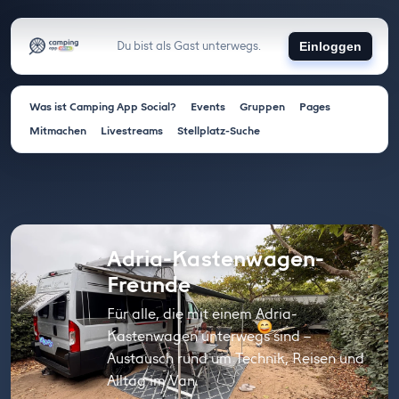
Du bist als Gast unterwegs.
Einloggen
Was ist Camping App Social?
Events
Gruppen
Pages
Mitmachen
Livestreams
Stellplatz-Suche
Adria-Kastenwagen-
Freunde
Für alle, die mit einem Adria-
Kastenwagen unterwegs sind –
Austausch rund um Technik, Reisen und
Alltag im Van.