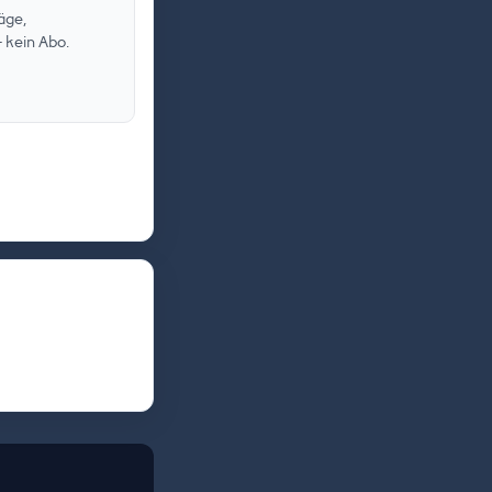
äge,
 kein Abo.