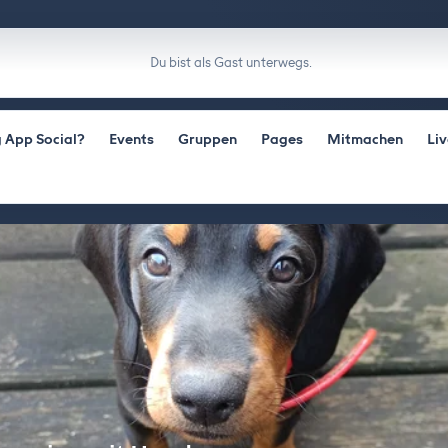
Du bist als Gast unterwegs.
 App Social?
Events
Gruppen
Pages
Mitmachen
Li