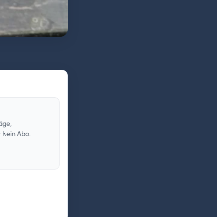
äge,
 kein Abo.