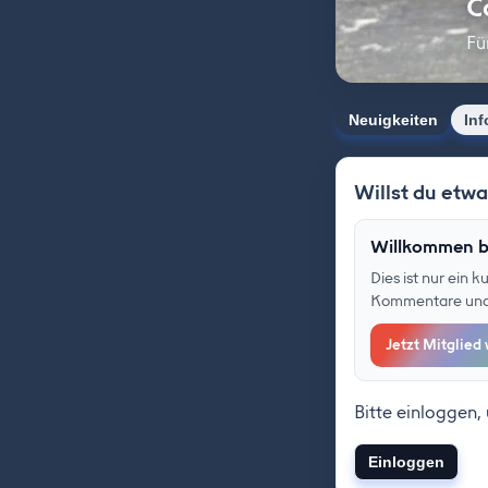
C
Fü
Neuigkeiten
Inf
Willst du etw
Willkommen b
Dies ist nur ein 
Kommentare und F
Jetzt Mitglied
Bitte einloggen,
Einloggen