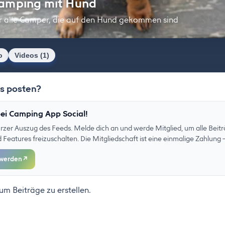
amping mit Hund
r alle Camper, die auf den Hund gekommen sind
o
Videos (1)
as posten?
ei Camping App Social!
kurzer Auszug des Feeds. Melde dich an und werde Mitglied, um alle Beitr
eatures freizuschalten. Die Mitgliedschaft ist eine einmalige Zahlung –
 werden
↗
 um Beiträge zu erstellen.