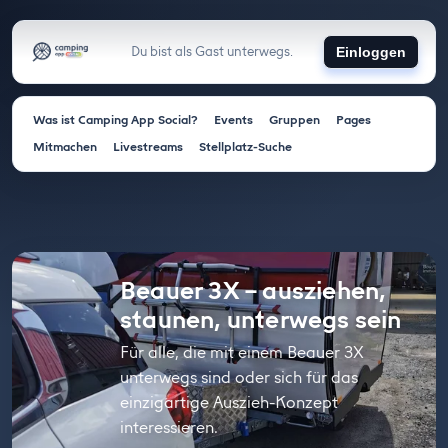
Du bist als Gast unterwegs.
Einloggen
Was ist Camping App Social?
Events
Gruppen
Pages
Mitmachen
Livestreams
Stellplatz-Suche
Beauer 3X – ausziehen,
staunen, unterwegs sein
Für alle, die mit einem Beauer 3X
unterwegs sind oder sich für das
einzigartige Auszieh-Konzept
interessieren.