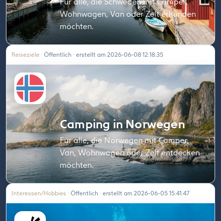
Für alle, die Schweden mit Camper,
Wohnwagen, Van oder Zelt erkunden
möchten.
Reiseziele
· Öffentlich · erstellt am 2026-06-08 12:18:35
Camping in Norwegen
Für alle, die Norwegen mit Camper,
Van, Wohnwagen oder Zelt entdecken
möchten.
Interessen/Hobbies
· Öffentlich · erstellt am 2026-06-05 15:41:47