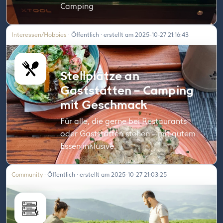
Camping
Interessen/Hobbies
· Öffentlich · erstellt am 2025-10-27 21:16:43
Stellplätze an
Gaststätten – Camping
mit Geschmack
Für alle, die gerne bei Restaurants
oder Gaststätten stehen – mit gutem
Essen inklusive.
Community
· Öffentlich · erstellt am 2025-10-27 21:03:25