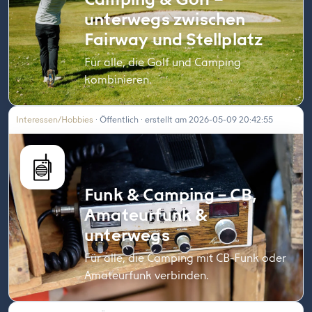
unterwegs zwischen
Fairway und Stellplatz
Für alle, die Golf und Camping
kombinieren.
Interessen/Hobbies
· Öffentlich · erstellt am 2026-05-09 20:42:55
Funk & Camping – CB,
Amateurfunk &
unterwegs
Für alle, die Camping mit CB-Funk oder
Amateurfunk verbinden.