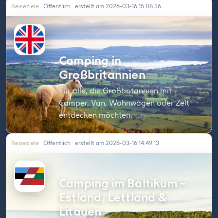
Reiseziele
· Öffentlich · erstellt am 2026-03-16 15:08:36
Camping in
Großbritannien
Für alle, die Großbritannien mit
Camper, Van, Wohnwagen oder Zelt
entdecken möchten.
Reiseziele
· Öffentlich · erstellt am 2026-03-16 14:49:13
Camping im Baltikum –
Estland, Lettland &
Litauen