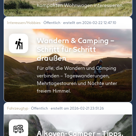
kompakten Wohnwagen interessieren.
Interessen/Hobbies
· Öffentlich · erstellt am 2026-02-22 12:47:10
Wandern & Camping –
Schritt für Schritt
draußen
Für alle, die Wandern und Camping
verbinden – Tageswanderungen,
Mehrtagestouren und Nächte unter
freiem Himmel.
Fahrzeugtyp
· Öffentlich · erstellt am 2026-02-21 23:51:26
Alkoven-Camper – Tipps,