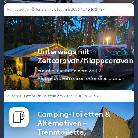
Fahrzeugtyp
· Öffentlich · erstellt am 2025-12-10 16:24:37
Unterwegs mit
Zeltcaravan/Klappcaravan
Für alle, die mit einem Zelt-/
Klappcaravan reisen oder dies planen
Zubehör
· Öffentlich · erstellt am 2025-12-10 15:08:58
Camping-Toiletten &
Alternativen –
Trenntoilette,