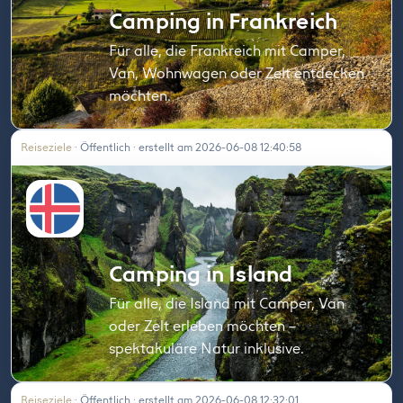
Camping in Frankreich
Für alle, die Frankreich mit Camper,
Van, Wohnwagen oder Zelt entdecken
möchten.
Reiseziele
· Öffentlich · erstellt am 2026-06-08 12:40:58
Camping in Island
Für alle, die Island mit Camper, Van
oder Zelt erleben möchten –
spektakuläre Natur inklusive.
Reiseziele
· Öffentlich · erstellt am 2026-06-08 12:32:01