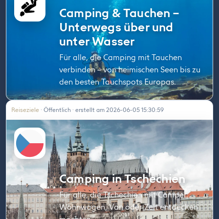
Camping & Tauchen –
Unterwegs über und
unter Wasser
Für alle, die Camping mit Tauchen
verbinden – von heimischen Seen bis zu
den besten Tauchspots Europas.
Reiseziele
· Öffentlich · erstellt am 2026-06-05 15:30:59
Camping in Tschechien
Für alle, die Tschechien mit Camper,
Wohnwagen, Van oder Zelt entdecken