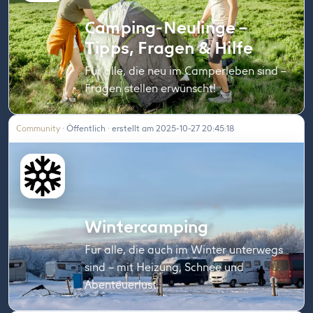
Camping-Neulinge –
Tipps, Fragen & Hilfe
Für alle, die neu im Camperleben sind –
Fragen stellen erwünscht!
Community
· Öffentlich · erstellt am 2025-10-27 20:45:18
Wintercamping
Für alle, die auch im Winter unterwegs
sind – mit Heizung, Schnee und
Abenteuerlust.