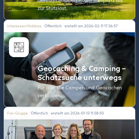
Caravan campen – vom Stellplatz bis
zur Stützlast.
Interessen/Hobbies
· Öffentlich · erstellt am 2026-02-11 17:36:57
Geocaching & Camping –
Schatzsuche unterwegs
Für alle, die Campen und Geocachen
verbinden.
Fan-Gruppe
· Öffentlich · erstellt am 2026-01-13 11:58:50