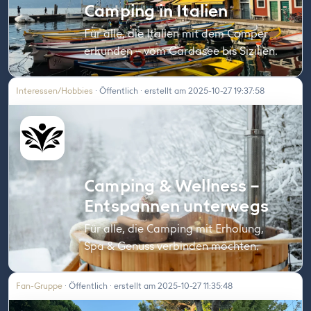
Camping in Italien
Für alle, die Italien mit dem Camper
erkunden – vom Gardasee bis Sizilien.
Interessen/Hobbies
· Öffentlich · erstellt am 2025-10-27 19:37:58
Camping & Wellness –
Entspannen unterwegs
Für alle, die Camping mit Erholung,
Spa & Genuss verbinden möchten.
Fan-Gruppe
· Öffentlich · erstellt am 2025-10-27 11:35:48