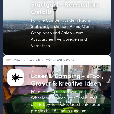
Stuttgart – Remstal bis
Ostalb
Für alle Camper aus dem Raum
Stuttgart, Esslingen, Rems-Murr,
Göppingen und Aalen – zum
Austauschen, Verabreden und
Vernetzen.
DIY
· Öffentlich · erstellt am 2025-10-31 12:05:37
Laser & Camping – xTool,
Gravur & kreative Ideen
Für alle, die Laser­gravur‑ und
Schneidmaschinen wie xTool nutzen –
als Hobby, für Deko, Geschenke oder
praktische Lösungen rund ums