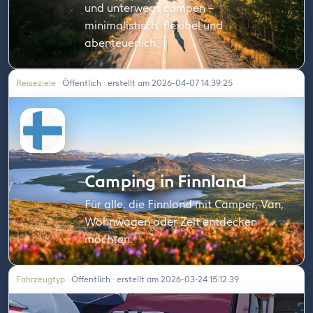
und unterwegs campen –
minimalistisch, flexibel und
abenteuerlich.
Reiseziele
· Öffentlich · erstellt am 2026-04-07 14:39:25
Camping in Finnland
Für alle, die Finnland mit Camper, Van,
Wohnwagen oder Zelt entdecken
möchten.
Fahrzeugtyp
· Öffentlich · erstellt am 2026-03-24 15:12:39