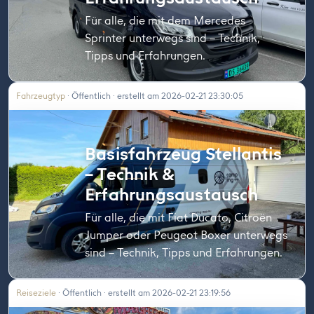
Für alle, die mit dem Mercedes
Sprinter unterwegs sind – Technik,
Tipps und Erfahrungen.
Fahrzeugtyp
· Öffentlich · erstellt am 2026-02-21 23:30:05
Basisfahrzeug Stellantis
– Technik &
Erfahrungsaustausch
Für alle, die mit Fiat Ducato, Citroën
Jumper oder Peugeot Boxer unterwegs
sind – Technik, Tipps und Erfahrungen.
Reiseziele
· Öffentlich · erstellt am 2026-02-21 23:19:56