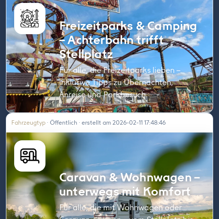
Freizeitparks & Camping
– Achterbahn trifft
Stellplatz
Für alle, die Freizeitparks lieben –
inklusive Tipps zu Übernachten,
Anreise und Parkbesuch.
Fahrzeugtyp
· Öffentlich · erstellt am 2026-02-11 17:48:46
Caravan & Wohnwagen –
unterwegs mit Komfort
Für alle, die mit Wohnwagen oder