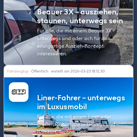
Beauer 3X – ausziehen,
staunen, unterwegs sein
Für alle, die mit einem Beauer 3X
unterwegs sind oder sich für das
einzigartige Auszieh-Konzept
interessieren.
Fahrzeugtyp
· Öffentlich · erstellt am 2026-03-23 18:12:30
Liner-Fahrer – unterwegs
im Luxusmobil
Für alle, die mit einem Liner oder
großen Reisemobil unterwegs sind –
Komfort, Technik und