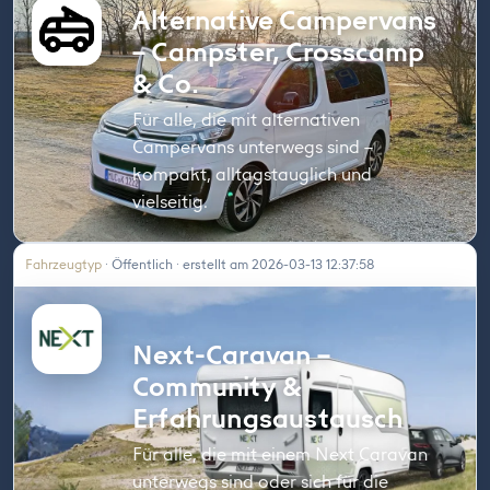
Alternative Campervans
– Campster, Crosscamp
& Co.
Für alle, die mit alternativen
Campervans unterwegs sind –
kompakt, alltagstauglich und
vielseitig.
Fahrzeugtyp
· Öffentlich · erstellt am 2026-03-13 12:37:58
Next-Caravan –
Community &
Erfahrungsaustausch
Für alle, die mit einem Next Caravan
unterwegs sind oder sich für die