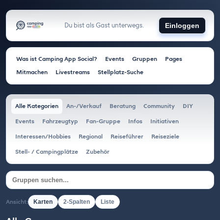
Du bist als Gast unterwegs.
Einloggen
Was ist Camping App Social?
Events
Gruppen
Pages
Mitmachen
Livestreams
Stellplatz-Suche
Alle Kategorien
An-/Verkauf
Beratung
Community
DIY
Events
Fahrzeugtyp
Fan-Gruppe
Infos
Initiativen
Interessen/Hobbies
Regional
Reiseführer
Reiseziele
Stell- / Campingplätze
Zubehör
Ansicht:
Karten
2-Spalten
Liste