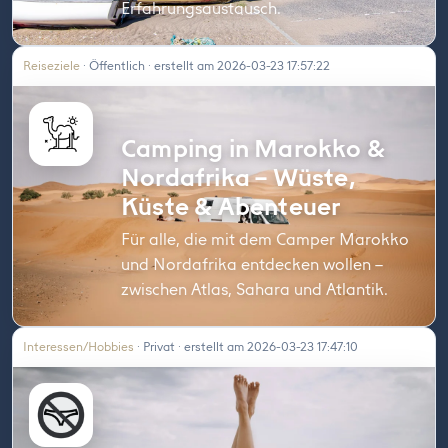
Erfahrungsaustausch.
Reiseziele
· Öffentlich · erstellt am 2026-03-23 17:57:22
Camping in Marokko &
Nordafrika – Wüste,
Küste & Abenteuer
Für alle, die mit dem Camper Marokko
und Nordafrika entdecken wollen –
zwischen Atlas, Sahara und Atlantik.
Interessen/Hobbies
· Privat · erstellt am 2026-03-23 17:47:10