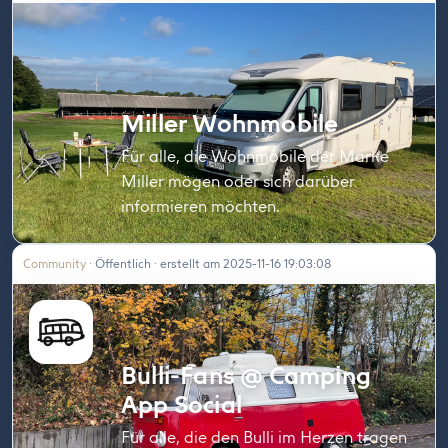
Miller Wohnmobile
Für alle, die Wohnmobile der Marke
Miller mögen oder sich darüber
informieren möchten.
Community
· Öffentlich · erstellt am 2025-11-16 19:03:08
Bulli-Fans @ Camping
App Social
Für alle, die den Bulli im Herzen tragen