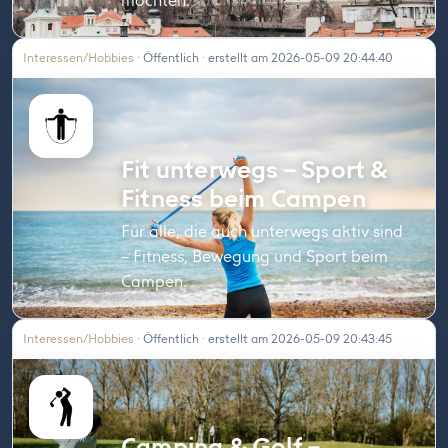
möchten.
Interessen/Hobbies
· Öffentlich · erstellt am 2026-05-09 20:44:40
Fit unterwegs – Sport &
Fitness beim Campen
Für alle, die auch unterwegs aktiv sind
– Fitness, Bewegung und Sport beim
Campen.
Interessen/Hobbies
· Öffentlich · erstellt am 2026-05-09 20:43:45
Camping & Golf –