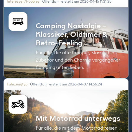
Interessen/Hobbies
· Öffentlich · erstellt am 2026-04-15 11:31:35
Camping Nostalgie –
Klassiker, Oldtimer &
Retro-Feeling
Für alle, die alte Camper, klassisches
Zubehör und den Charme vergangener
Campingzeiten lieben.
Fahrzeugtyp
· Öffentlich · erstellt am 2026-04-07 14:56:24
Mit Motorrad unterwegs
Für alle, die mit dem Motorrad reisen