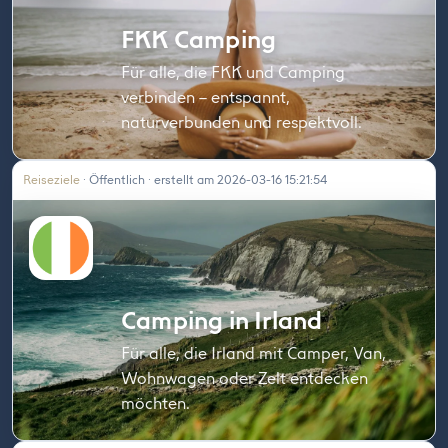
FKK Camping
Für alle, die FKK und Camping
verbinden – entspannt,
naturverbunden und respektvoll.
Reiseziele
· Öffentlich · erstellt am 2026-03-16 15:21:54
Camping in Irland
Für alle, die Irland mit Camper, Van,
Wohnwagen oder Zelt entdecken
möchten.