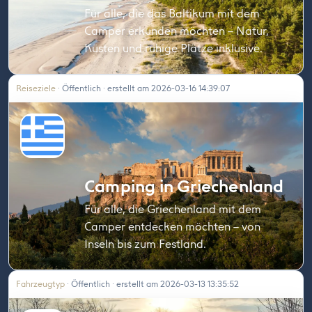
Für alle, die das Baltikum mit dem
Camper erkunden möchten – Natur,
Küsten und ruhige Plätze inklusive.
Reiseziele
· Öffentlich · erstellt am 2026-03-16 14:39:07
Camping in Griechenland
Für alle, die Griechenland mit dem
Camper entdecken möchten – von
Inseln bis zum Festland.
Fahrzeugtyp
· Öffentlich · erstellt am 2026-03-13 13:35:52