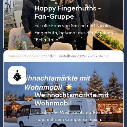
Happy Fingerhuths -
Fan-Gruppe
Für alle Fans von Sascha und Nicole
Fingerhuth, bekannt aus der Sendung
"Bella Italia"
Interessen/Hobbies
· Öffentlich · erstellt am 2025-12-23 21:42:10
Weihnachtsmärkte mit
Wohnmobil
Für alle, die Weihnachtsmärkte lieben
– und mit dem Camper anreisen.