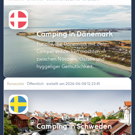
Camping in Dänemark
Für alle, die Dänemark mit dem
Camper entdecken möchten –
zwischen Nordsee, Ostsee und
hyggeliger Gemütlichkeit.
Reiseziele
· Öffentlich · erstellt am 2026-06-08 12:23:41
Camping in Schweden