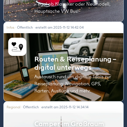
– egal ob Klassiker oder Neumodell,
Hauptsache VW Bus!
Infos
· Öffentlich · erstellt am 2025-11-12 14:42:04
Routen & Reiseplanung –
digital unterwegs
Austausch rund um digitale Tools zur
Reiseplanung: Navigation, GPS,
Karten, Ausflüge und mehr.
Regional
· Öffentlich · erstellt am 2025-11-12 14:34:14
Camper im Großraum