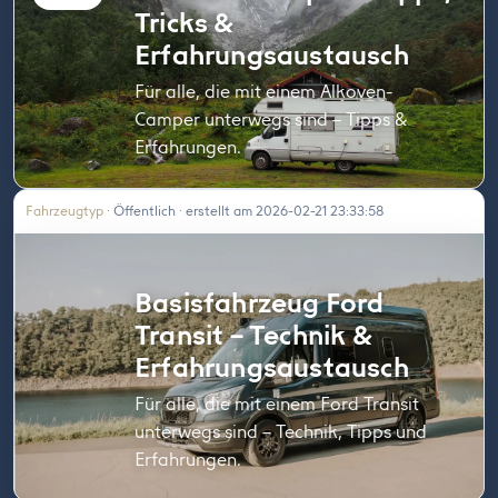
Tricks &
Erfahrungsaustausch
Für alle, die mit einem Alkoven-
Camper unterwegs sind – Tipps &
Erfahrungen.
Fahrzeugtyp
· Öffentlich · erstellt am 2026-02-21 23:33:58
Basisfahrzeug Ford
Transit – Technik &
Erfahrungsaustausch
Für alle, die mit einem Ford Transit
unterwegs sind – Technik, Tipps und
Erfahrungen.