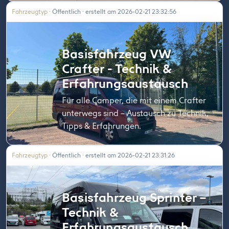
Fahrzeugtyp
· Öffentlich · erstellt am 2026-02-21 23:32:56
Basisfahrzeug VW
Crafter - Technik &
Erfahrungsaustausch
Für alle Camper, die mit einem Crafter
unterwegs sind – Austausch zu Technik,
Tipps & Erfahrungen.
Fahrzeugtyp
· Öffentlich · erstellt am 2026-02-21 23:31:26
Basisfahrzeug Sprinter –
Technik &
Erfahrungsaustausch