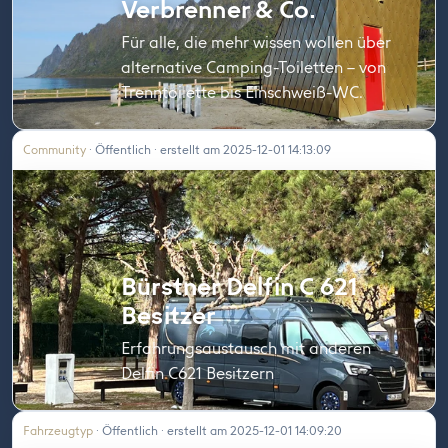
Verbrenner & Co.
Für alle, die mehr wissen wollen über
alternative Camping-Toiletten – von
Trenntoilette bis Einschweiß-WC.
Community
· Öffentlich · erstellt am 2025-12-01 14:13:09
Bürstner Delfin C 621
Besitzer
Erfahrungsaustausch mit anderen
Delfin C621 Besitzern
Fahrzeugtyp
· Öffentlich · erstellt am 2025-12-01 14:09:20