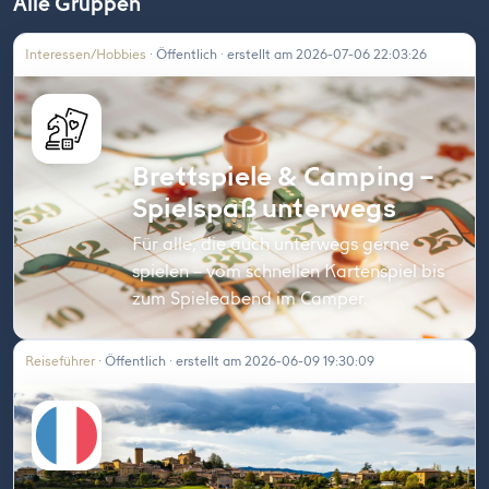
Alle Gruppen
Interessen/Hobbies
· Öffentlich · erstellt am 2026-07-06 22:03:26
Brettspiele & Camping –
Spielspaß unterwegs
Für alle, die auch unterwegs gerne
spielen – vom schnellen Kartenspiel bis
zum Spieleabend im Camper.
Reiseführer
· Öffentlich · erstellt am 2026-06-09 19:30:09